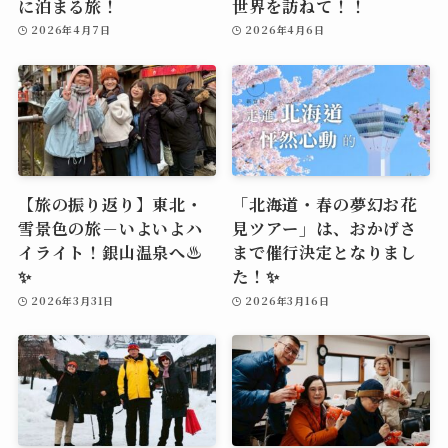
に泊まる旅！
世界を訪ねて！！
2026年4月7日
2026年4月6日
【旅の振り返り】東北・
「北海道・春の夢幻お花
雪景色の旅－いよいよハ
見ツアー」は、おかげさ
イライト！銀山温泉へ♨️
まで催行決定となりまし
✨
た！✨
2026年3月31日
2026年3月16日