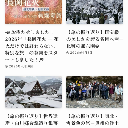
📣 お待たせしました！
【旅の振り返り】国宝級
2026年「長岡花火 ― 花
の美しさを誇る名園へ――雪
火だけでは終わらない、
化粧の兼六園❄️
特別な旅」の募集をスタ
2026年4月8日
ートしました！🎆
2026年4月10日
【旅の振り返り】世界遺
【旅の振り返り】東北・
産・白川郷合掌造り集落
雪景色の旅－奥州の浄土