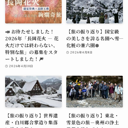
📣 お待たせしました！
【旅の振り返り】国宝級
2026年「長岡花火 ― 花
の美しさを誇る名園へ――雪
火だけでは終わらない、
化粧の兼六園❄️
特別な旅」の募集をスタ
2026年4月8日
ートしました！🎆
2026年4月10日
【旅の振り返り】世界遺
【旅の振り返り】東北・
産・白川郷合掌造り集落
雪景色の旅－奥州の浄土