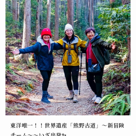
東洋唯一！！世界遺産「熊野古道」～新冒険
チーム～～いざ出発✨