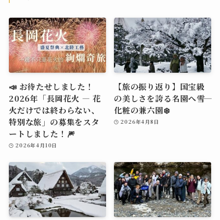
📣 お待たせしました！
【旅の振り返り】国宝級
2026年「長岡花火 ― 花
の美しさを誇る名園へ――雪
火だけでは終わらない、
化粧の兼六園❄️
特別な旅」の募集をスタ
2026年4月8日
ートしました！🎆
2026年4月10日