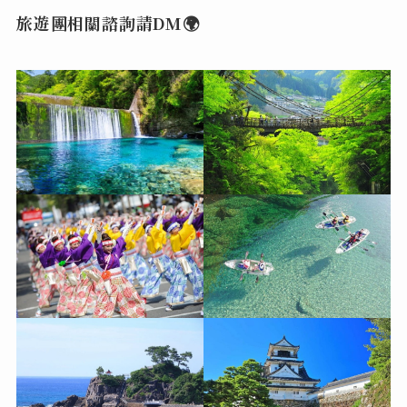
旅遊團相關諮詢請DM🌍