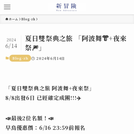
ホーム
Blog-zh
夏日雙祭典之旅 「阿波舞👘+夜來
2024
6/14
祭🎆」
Blog-zh
2024年6月14日
「夏日雙祭典之旅 阿波舞+夜來祭」
8/8出發6日 已經確定成團!!!✈️
📣最後2位名額！📣
早鳥優惠價：6/16 23:59前報名