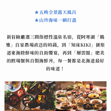
★五晚全景露天風呂
★山珍海味一網打盡
新冒險嚴選三間指標性溫泉名宿，從阿寒湖「鶴
雅」自家農場直送的時蔬，到「知床KIKI」匯聚
道東海陸鮮味的自助饗宴，再到「層雲閣」肥美
的鱈場蟹與自製海鮮丼，每一餐都是北海道最好
的味道！