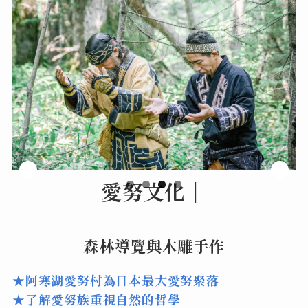
愛努文化｜
森林導覽與木雕手作
★阿寒湖愛努村為日本最大愛努聚落
★了解愛努族重視自然的哲學