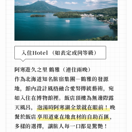
入住Hotel （如表定或同等級）
阿寒遊久之里 鶴雅（連住兩晚）
作為北海道知名旅宿集團－鶴雅的發源
地，館內設計風格融合愛努傳統藝術，宛
如入住在博物館裡。飯店頂樓為無邊際露
天風呂，
泡湯時阿寒湖全景就在眼前！
晚
餐於飯店
享用道東在地食材的自助百匯
，
多樣的選擇，讓旅人每一口都是驚艷！