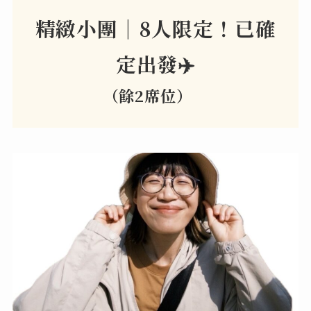
精緻小團｜8人限定！已確
定出發✈️
（餘2席位）