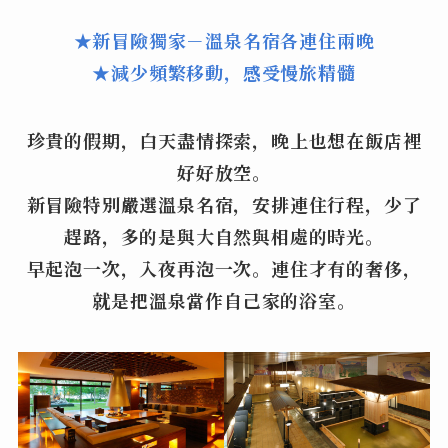
★新冒險獨家－溫泉名宿各連住兩晚
★減少頻繁移動，感受慢旅
精髓
珍貴的假期，白天盡情探索，晚上也想在飯店裡
好好放空。
新冒險特別嚴選溫泉名宿，安排連住行程，少了
趕路，多的是與大自然與相處的時光。
早起泡一次，入夜再泡一次。連住才有的奢侈，
就是把溫泉當作自己家的浴室。