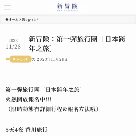
ホーム
Blog-zh
新冒険：第一彈旅行團［日本跨
2023
11/28
年之旅］
Blog-zh
2023年11月28日
第一彈旅行團［日本跨年之旅］
火熱開放報名中!!!
（限時動態有詳細行程&報名方法哦）
5天4夜 香川旅行