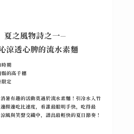
夏之風物詩
之一
—
沁涼透心脾的流水素麵
和時期
崎縣的高千穗
暑限定
最消暑有趣的活動莫過於流水素麵！引冷水入竹
，邊撈邊吃比速度，看誰最眼明手快，吃得最
！涼風與笑聲交織中，譜出最輕快的夏日節奏！