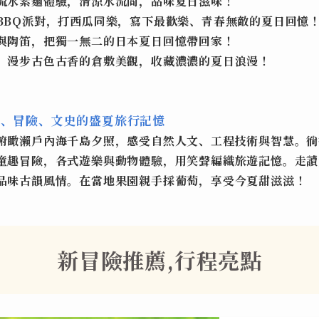
夏流水素麵體驗，清涼水流間，品味夏日滋味！
BBQ
派對，打西瓜同樂，寫下最歡樂、青春無敵的夏日回憶
鈴與陶笛，把獨一無二的日本夏日回憶帶回家！
衣，漫步古色古香的倉敷美觀，收藏濃濃的夏日浪漫！
景、冒險、文史的盛夏旅行記憶
俯瞰瀨戶內海千島夕照，感受自然人文、工程技術與智慧。徜
童趣冒險，各式遊樂與動物體驗，用笑聲編織旅遊記憶。走讀
品味古韻風情。在當地果園親
手採葡萄
，享受今夏甜滋滋！
新冒險推薦,行程亮點