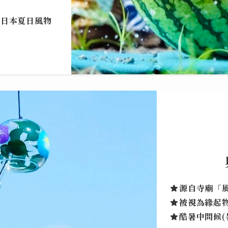
的日本夏日風物
源自寺廟「
被視為緣起
酷暑中問候(