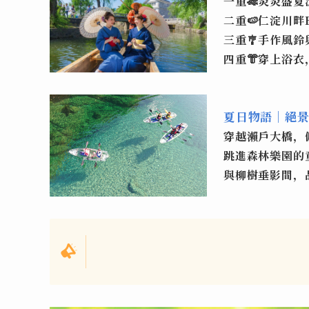
一重🎋炎炎盛
二重🍉
仁淀
川畔
三重🎐手作風
四重👘穿上浴
夏日物語｜絕
穿越瀨戶大橋，
跳進森林樂園的
與柳樹垂影間，