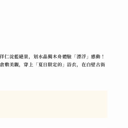
！
徉
仁淀
藍絕景，划
水晶獨木舟
體驗「漂浮」感動！
倉敷美觀
，穿上「夏日限定的」浴衣，在白壁古街