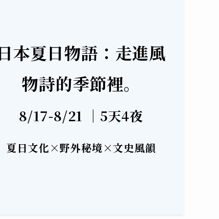
日本夏日物語：走進風
物詩的季節裡。
8/17-8/21 ｜5天4夜
夏日文化×野外秘境
×
文史風韻