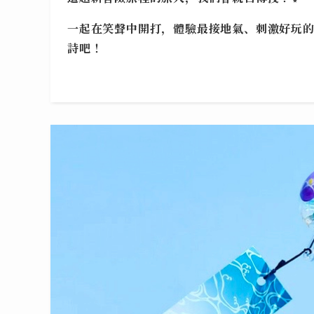
一起在笑聲中開打，體驗最接地氣、刺激好玩
詩吧！