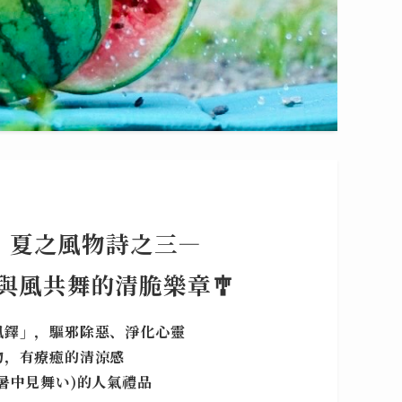
夏之風物詩
之三—
與風共舞的清脆樂章🎐
風鐸」，驅邪除惡、淨化心靈
物，有療癒的清涼感
暑中見舞い)的人氣禮品