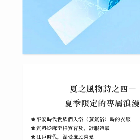
夏之風物詩
之四—
夏季限定的專屬浪漫
平安時代貴族們入浴（蒸氣浴）時的衣服
質料從麻至棉質普及，舒服透氣
江戶時代，深受庶民喜愛