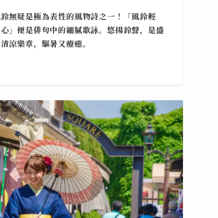
風鈴無疑是極為表性的風物詩之一！
「風鈴輕
入心」便是俳句中的細膩歌詠
。悠揚鈴聲，是盛
曲清涼樂章，驅暑又療癒。