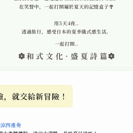
在笑聲中，一起打開屬於夏天的記憶盒子🎐
用5天4夜..
透過旅行，感受日本的夏季儀式感生活。
一起打開..
和 式 文 化‧盛 夏 詩 篇
驗，就交給新冒險！
沁涼四重奏