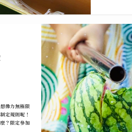
！
道想像力無極限
還制定規則呢！
什麼？
限定參加