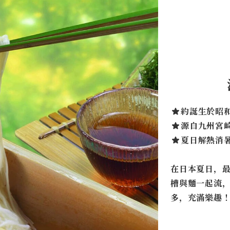
約誕生於昭
源自九州宮
夏日解熱消
在日本夏日，
槽與麵一起流
多，充滿樂趣