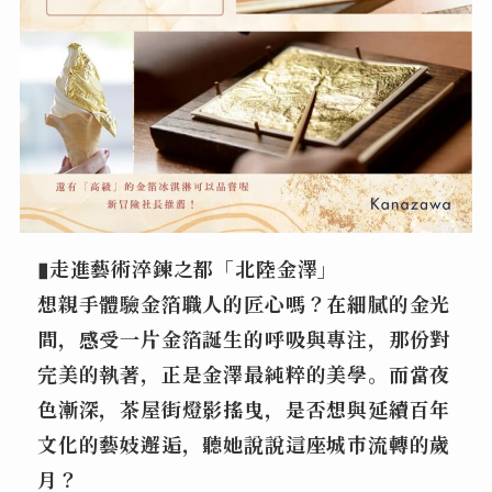
▮走進藝術淬鍊之都「北陸金澤」
想親手體驗金箔職人的匠心嗎？在細膩的金光
間，感受一片金箔誕生的呼吸與專注，那份對
完美的執著，正是金澤最純粹的美學。而當夜
色漸深，茶屋街燈影搖曳，是否想與延續百年
文化的藝妓邂逅，聽她說說這座城市流轉的歲
月？