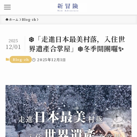
ホーム
Blog-zh
❄️「走進日本最美村落，入住世
2025
12/01
界遺產合掌屋」❄️冬季開團囉✨
Blog-zh
2025年12月1日