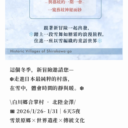
這個冬季，新冒險邀請您—
❄️走進日本最純粹的村落，
在雪中，體會時間的靜與暖。❄️
\白川郷合掌村 ‧ 北陸金澤/
📅 2026/1/26- 1/31｜6天5夜
雪景原郷×世界遺產×傳統文化