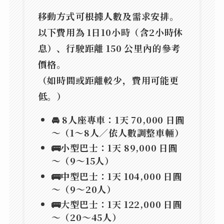
移動方式可根據人數及需求安排。
以下費用為 1日10小時（含2小時休
息）、行駛距離 150 公里內的參考
價格。
（如時間或距離較少，費用可能更
低。）
🚘
8人座專車
：1天
70,000 日圓
～
（1～8人／依人數調整車輛）
🚌
小型巴士
：1天
89,000 日圓
～
（9～15人）
🚌
中型巴士
：1天
104,000 日圓
～
（9～20人）
🚌
大型巴士
：1天
122,000 日圓
～
（20～45人）