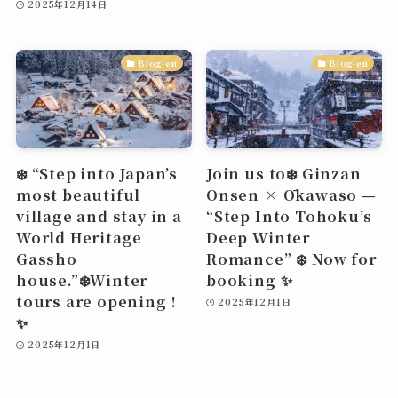
2025年12月14日
Blog-en
Blog-en
❄️ “Step into Japan’s
Join us to❄️ Ginzan
most beautiful
Onsen × Ōkawaso —
village and stay in a
“Step Into Tohoku’s
World Heritage
Deep Winter
Gassho
Romance” ❄️ Now for
house.”❄️Winter
booking ✨
tours are opening !
2025年12月1日
✨
2025年12月1日