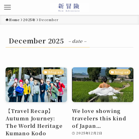
Home
2025年
December
December 2025
– date –
Blog-en
Blog-en
【Travel Recap】
We love showing
Autumn Journey:
travelers this kind
The World Heritage
of Japan…
Kumano Kodo
2025年12月2日